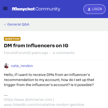
LOGIN
General Q&A
QUESTION
DM from Influencers on IG
Forum|Forum|2 years ago
4 comments
cata_rendon
Hello, if I want to receive DMs from an influencer's
recommendation to my account, how do I set up that
trigger from the influencer's account? Is it possible?
https://www.dominariai.com |
www.linkedin.com/in/catalina-rendon-gamboa