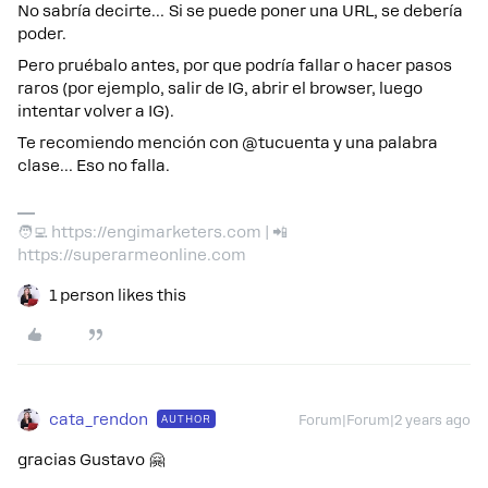
No sabría decirte… Si se puede poner una URL, se debería
poder.
Pero pruébalo antes, por que podría fallar o hacer pasos
raros (por ejemplo, salir de IG, abrir el browser, luego
intentar volver a IG).
Te recomiendo mención con @tucuenta y una palabra
clase… Eso no falla.
🧑‍💻 https://engimarketers.com | 📲
https://superarmeonline.com
1 person likes this
cata_rendon
AUTHOR
Forum|Forum|2 years ago
gracias Gustavo 🤗