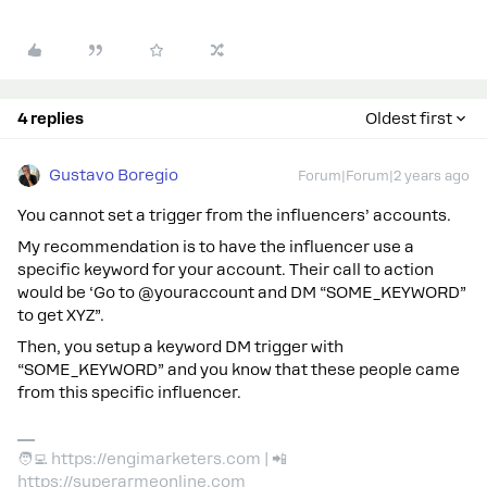
4 replies
Oldest first
Gustavo Boregio
Forum|Forum|2 years ago
You cannot set a trigger from the influencers’ accounts.
My recommendation is to have the influencer use a
specific keyword for your account. Their call to action
would be ‘Go to @youraccount and DM “SOME_KEYWORD”
to get XYZ”.
Then, you setup a keyword DM trigger with
“SOME_KEYWORD” and you know that these people came
from this specific influencer.
🧑‍💻 https://engimarketers.com | 📲
https://superarmeonline.com