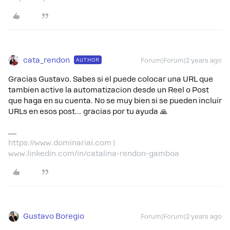
cata_rendon
AUTHOR
Forum|Forum|2 years ago
Gracias Gustavo. Sabes si el puede colocar una URL que
tambien active la automatizacion desde un Reel o Post
que haga en su cuenta. No se muy bien si se pueden incluir
URLs en esos post… gracias por tu ayuda 🙏
https://www.dominariai.com |
www.linkedin.com/in/catalina-rendon-gamboa
Gustavo Boregio
Forum|Forum|2 years ago