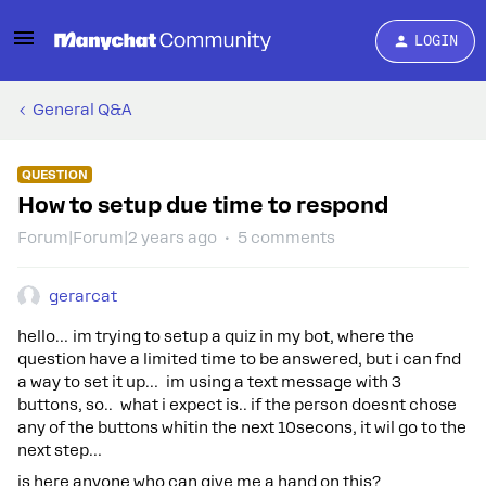
LOGIN
General Q&A
QUESTION
How to setup due time to respond
Forum|Forum|2 years ago
5 comments
gerarcat
hello… im trying to setup a quiz in my bot, where the
question have a limited time to be answered, but i can fnd
a way to set it up… im using a text message with 3
buttons, so.. what i expect is.. if the person doesnt chose
any of the buttons whitin the next 10secons, it wil go to the
next step…
is here anyone who can give me a hand on this?