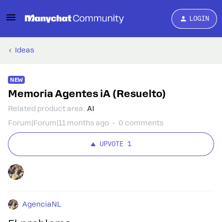
LOGIN
Ideas
NEW
Memoria Agentes iA (Resuelto)
Related product area
:
AI
Forum|Forum|11 months ago
0 comments
UPVOTE
1
AgenciaNL