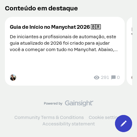
Conteúdo em destaque
Guia de Início no Manychat 2026 🇧🇷
Do
V
De iniciantes a profissionais de automação, este
guia atualizado de 2026 foi criado para ajudar
você a começar com tudo no Manychat. Abaixo,
você enco...
291
0
Community Terms & Conditions
Cookie settings
Accessibility statement