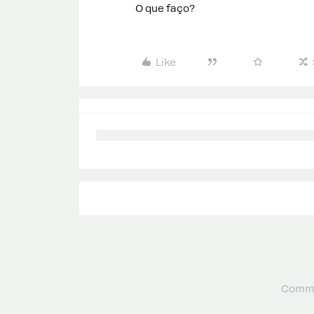
O que faço?
Like
Commu