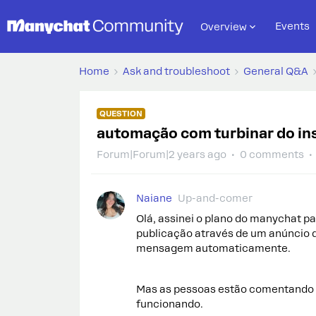
Events
Overview
Home
Ask and troubleshoot
General Q&A
QUESTION
automação com turbinar do i
Forum|Forum|2 years ago
0 comments
Naiane
Up-and-comer
Olá, assinei o plano do manychat 
publicação através de um anúncio 
mensagem automaticamente.
Mas as pessoas estão comentando 
funcionando.