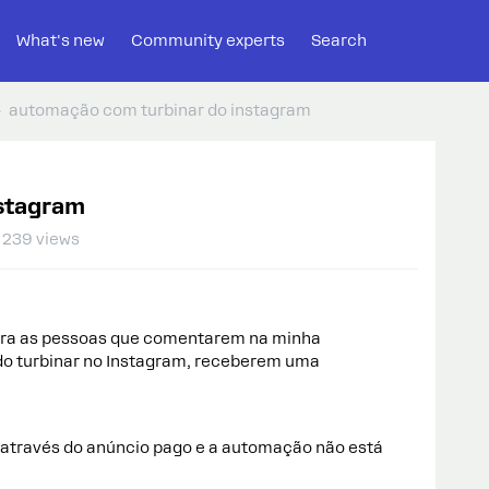
What's new
Community experts
Search
automação com turbinar do instagram
nstagram
239 views
para as pessoas que comentarem na minha
do turbinar no Instagram, receberem uma
através do anúncio pago e a automação não está