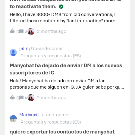
to reactivate them.
Hello, I have 3000+ DMS from old conversations, I
filtered those contacts by “last interaction” more
than 60 days. Created a sequence with a trigger to
2
2 months ago
0
start the sequence when a Tag is added to a
contact and another trigger when contacts added to
the sequence. I have done the set up but the
jalmj
Up-and-comer
sequence does not start (is already live) I don’t see
Preguntas y respuestas (ES)
messages being sent to those contacts.
Manychat ha dejado de enviar DM a los nuevos
suscriptores de IG
Hola! Manychat ha dejado de enviar DM a las
personas que me siguen en IG. ¿Alguien sabe por qué
puede pasar esto? He actualizado los permisos de
4
2 months ago
0
Instagram, pero sigue sin funcionar y la conexión está
bien hecha. Gracias!
Marixuxi
Up-and-comer
Preguntas y respuestas (ES)
quiero exportar los contactos de manychat