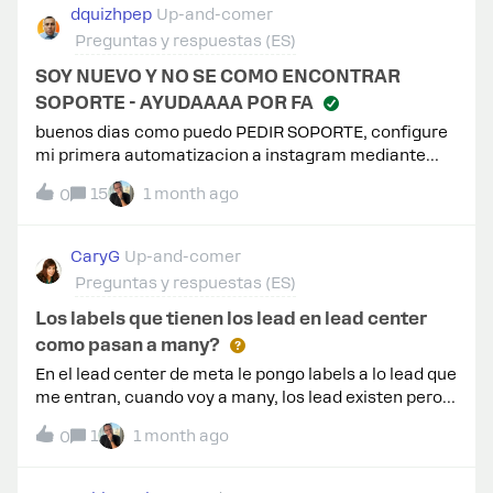
dquizhpep
Up-and-comer
Preguntas y respuestas (ES)
SOY NUEVO Y NO SE COMO ENCONTRAR
SOPORTE - AYUDAAAA POR FA
buenos dias como puedo PEDIR SOPORTE, configure
mi primera automatizacion a instagram mediante
mensajes y que lance mensajes al DM, aunque hice
15
1 month ago
0
prueba sy al parecer si funciona revisando con vista
previa, han pasado 15 dias del free y ahora me estan
cobrando y no funciona correctamente NO HAY
CaryG
Up-and-comer
SOPORTE, solo unirse a la comunidad o ver
Preguntas y respuestas (ES)
respuestas de un robot AYUDA, como hago que me
brinde soporte de mi automatiacion
Los labels que tienen los lead en lead center
como pasan a many?
En el lead center de meta le pongo labels a lo lead que
me entran, cuando voy a many, los lead existen pero
no se de k ads o instant form vienen, ni tienen la label
1
1 month ago
0
que ya les puese en meta? Tengo que hacerlo a
mano?