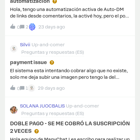
automatización
Hola, tengo una automatización activa de Auto-DM
de links desde comentarios, la activé hoy, pero el post
ya tenía comentarios de días anteriores, cómo hago
2
23 days ago
0
para que se respondan los comentarios anteriores y
se envie el DM a esas personas que ya comentaron?
Silvii
Up-and-comer
Preguntas y respuestas (ES)
payment issue
El sistema esta intentando cobrar algo que no existe,
solo me deja subir una imagen pero tengo la del
cobro, y la de la cuanta en la cual muestra que debo
1
29 days ago
0
0$. Solo me cree la cuenta no e usado el sistema y
quiero que cierren la cuenta.
SOLANA JUOCBALIS
Up-and-comer
Preguntas y respuestas (ES)
DOBLE PAGO - SE ME COBRÓ LA SUSCRIPCIÓN
2 VECES
Hola equipo de ManyChat,Les escribo para realizar un