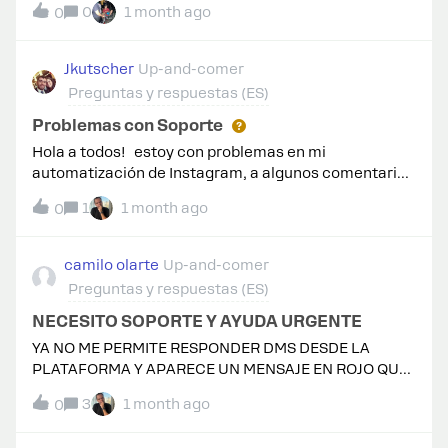
“Suscripciones”?Gracias por cualquier insight.
0
1 month ago
0
activas e incluso mis mensajes manuales a mis
contactos no salen, no les llegan. ¿Alguien sabe que
está pasando o podría ayudarme?
Jkutscher
Up-and-comer
Preguntas y respuestas (ES)
Problemas con Soporte
Hola a todos! estoy con problemas en mi
automatización de Instagram, a algunos comentarios
les responde y les manda el DM y a otros
1
1 month ago
0
simplemente los ignora. (Lo tengo configurado para
que cualquier palabra se active y aún así no está
enviando la información a todos.)Resulta que escribir
camilo olarte
Up-and-comer
al chat de ayuda, me asignaron un ticket y me
Preguntas y respuestas (ES)
escribieron por correo pero al intentar responder al
correo (me piden alguna información) el correo de
NECESITO SOPORTE Y AYUDA URGENTE
soporte (support@team.manychat.com) me rebota y
YA NO ME PERMITE RESPONDER DMS DESDE LA
me dice que no existe.Me podrían dar una mano?
PLATAFORMA Y APARECE UN MENSAJE EN ROJO QUE
ME DEBO DE CONTACTAR CON EL EQUIPO DE
3
1 month ago
0
SOPORTE.