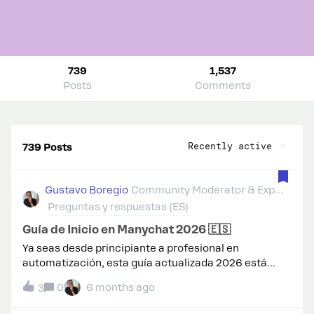
739
1,537
Posts
Comments
Recently active
739 Posts
Gustavo Boregio
Community Moderator & Expert
Preguntas y respuestas (ES)
Guía de Inicio en Manychat 2026 🇪🇸
Ya seas desde principiante a profesional en
automatización, esta guía actualizada 2026 está
diseñada para ayudarte a comenzar con el pie
0
6 months ago
3
derecho en Manychat.A continuación, encontrarás
respuestas a las preguntas más frecuentes, recursos