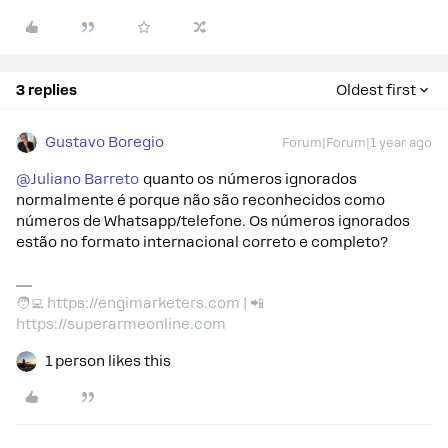
3 replies
Oldest first
Gustavo Boregio
Forum|Forum|1 year ago
@Juliano Barreto
quanto os números ignorados
normalmente é porque não são reconhecidos como
números de Whatsapp/telefone. Os números ignorados
estão no formato internacional correto e completo?
🧑‍💻 https://engimarketers.com | 📲
https://superarmeonline.com
1 person likes this