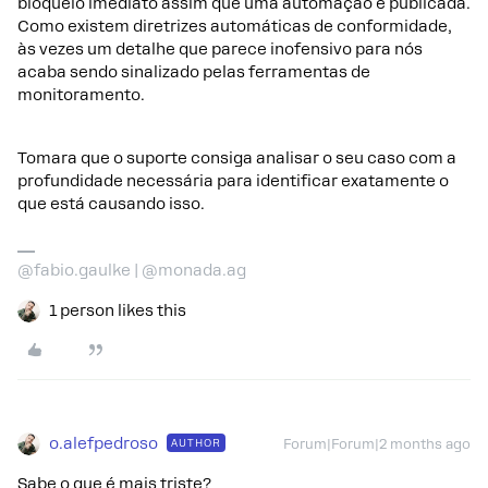
bloqueio imediato assim que uma automação é publicada.
Como existem diretrizes automáticas de conformidade,
às vezes um detalhe que parece inofensivo para nós
acaba sendo sinalizado pelas ferramentas de
monitoramento.
Tomara que o suporte consiga analisar o seu caso com a
profundidade necessária para identificar exatamente o
que está causando isso.
@fabio.gaulke | @monada.ag
1 person likes this
o.alefpedroso
AUTHOR
Forum|Forum|2 months ago
Sabe o que é mais triste?