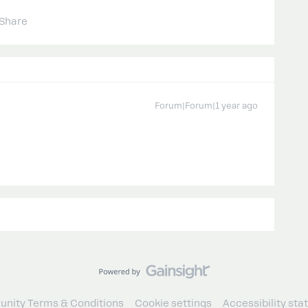
Share
Forum|Forum|1 year ago
nity Terms & Conditions
Cookie settings
Accessibility st