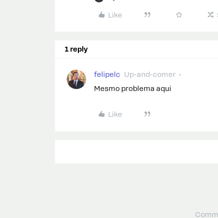
Like
1 reply
felipelc
Up-and-comer
Mesmo problema aqui
Like
Commu