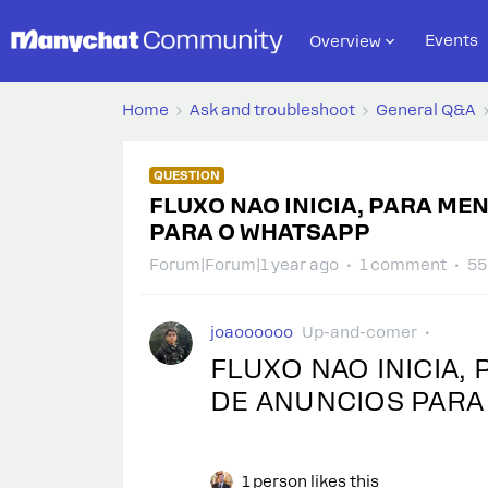
Events
Overview
Home
Ask and troubleshoot
General Q&A
QUESTION
FLUXO NAO INICIA, PARA ME
PARA O WHATSAPP
Forum|Forum|1 year ago
1 comment
55
joaoooooo
Up-and-comer
FLUXO NAO INICIA,
DE ANUNCIOS PARA 
1 person likes this