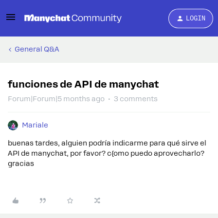
LOGIN
General Q&A
funciones de API de manychat
Forum|Forum|5 months ago
3 comments
Mariale
buenas tardes, alguien podría indicarme para qué sirve el
API de manychat, por favor? c{omo puedo aprovecharlo?
gracias