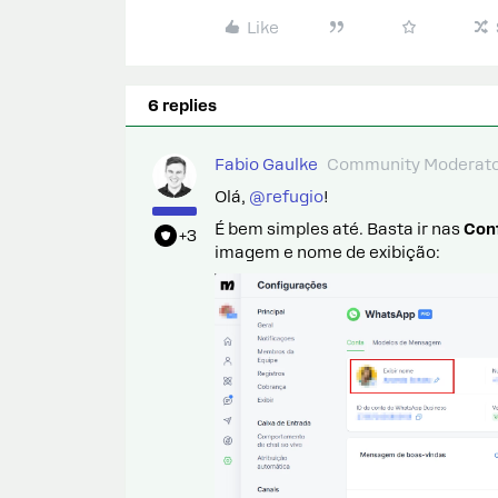
Like
6 replies
Fabio Gaulke
Community Moderat
Olá,
@refugio
!
É bem simples até. Basta ir nas
Con
+3
imagem e nome de exibição: