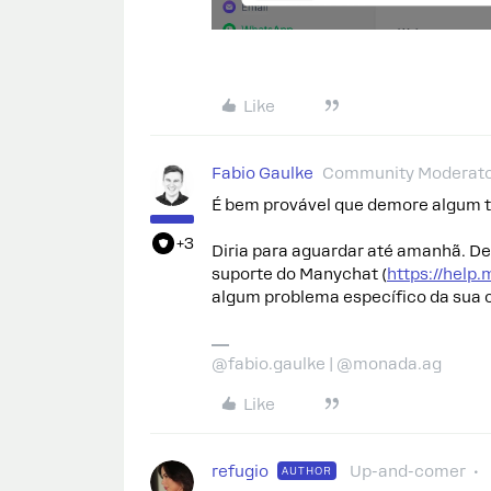
Like
Fabio Gaulke
Community Moderat
É bem provável que demore algum t
+3
Diria para aguardar até amanhã. Dep
suporte do Manychat (
https://help
algum problema específico da sua c
@fabio.gaulke | @monada.ag
Like
refugio
Up-and-comer
AUTHOR