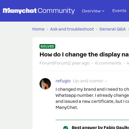
Events
Overview
Home
Ask and troubleshoot
General Q&A
SOLVED
How do I change the display 
Forum|Forum|1 year ago
6 comments
4
refugio
Up-and-comer
I changed my brand and I need to ch
Whatsapp number. I already changed
and issued a new certificate, but I c
ManyChat.
Best answer by
Fabio Gaulk