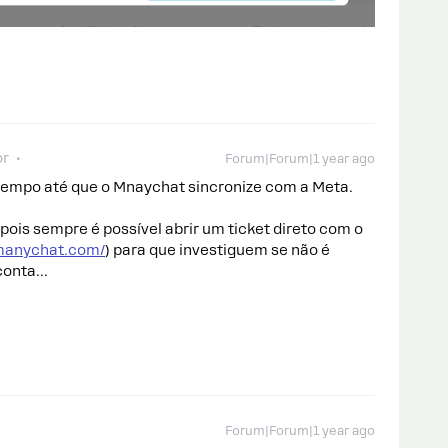
or
Forum|Forum|1 year ago
empo até que o Mnaychat sincronize com a Meta.
ois sempre é possível abrir um ticket direto com o
.manychat.com/
) para que investiguem se não é
onta...
Forum|Forum|1 year ago