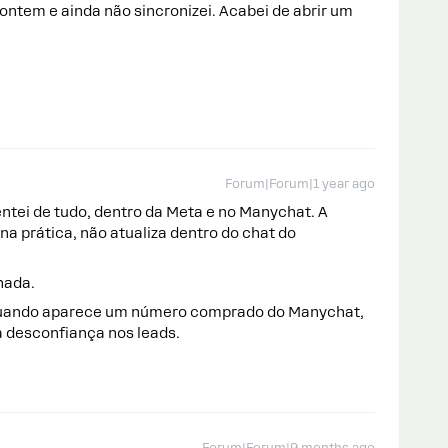
ntem e ainda não sincronizei. Acabei de abrir um
Forum|Forum|1 year ago
tei de tudo, dentro da Meta e no Manychat. A
 na prática, não atualiza dentro do chat do
nada.
 quando aparece um número comprado do Manychat,
a desconfiança nos leads.
Forum|Forum|9 months ago