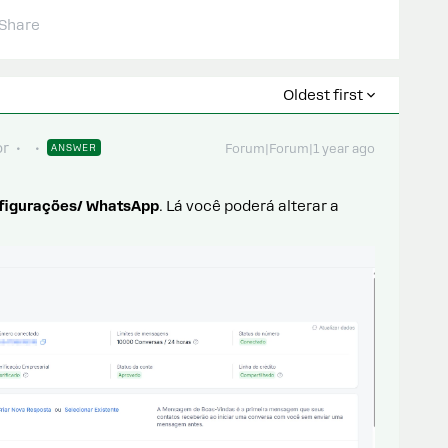
Share
Oldest first
or
ANSWER
Forum|Forum|1 year ago
figurações/ WhatsApp
. Lá você poderá alterar a