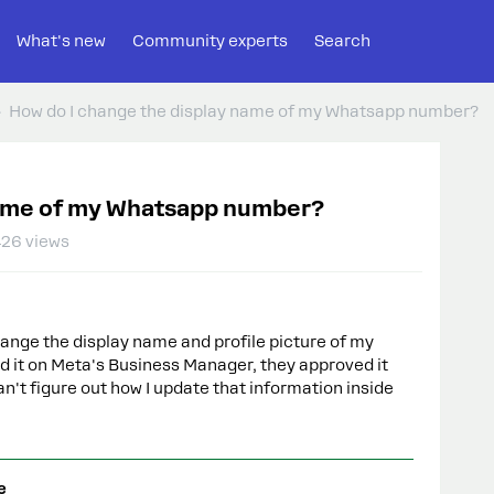
What's new
Community experts
Search
How do I change the display name of my Whatsapp number?
name of my Whatsapp number?
26 views
ange the display name and profile picture of my
 it on Meta's Business Manager, they approved it
an't figure out how I update that information inside
e