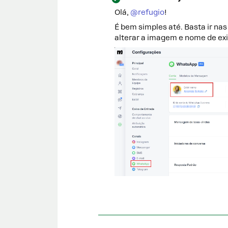
Olá,
@refugio
!
É bem simples até. Basta ir na
alterar a imagem e nome de exi