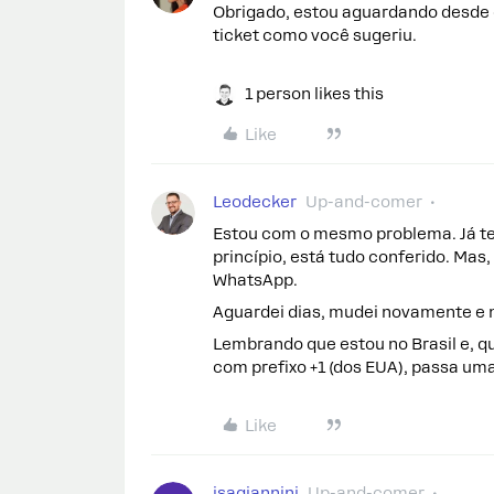
Obrigado, estou aguardando desde o
ticket como você sugeriu.
1 person likes this
Like
Leodecker
Up-and-comer
Estou com o mesmo problema. Já ten
princípio, está tudo conferido. Mas,
WhatsApp.
Aguardei dias, mudei novamente e 
Lembrando que estou no Brasil e,
com prefixo +1 (dos EUA), passa um
Like
isagiannini
Up-and-comer