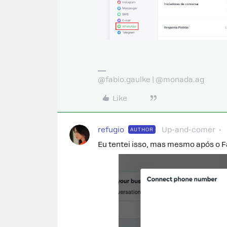
@fabio.gaulke | @monada.ag
Like
refugio
Up-and-comer
AUTHOR
Eu tentei isso, mas mesmo após o