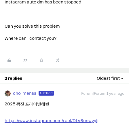
Instagram auto dm has been stopped
Can you solve this problem
Where can I contact you?
2 replies
Oldest first
cho_menss
AUTHOR
Forum|Forum|1 year ago
2025 광진 프라이빗해변
https://www.instagram.com/reel/DLV6cnwyylj