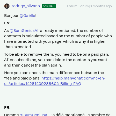
rodrigo_silvano
ANSWER
Forum|Forum|3 months ago
Bonjour ​
@Gaëlle
!
EN
:
As ​
@SumGeniusAI
already mentioned, the number of
contacts is calculated based on the number of people who
have interacted with your page, which is why it is higher
than expected.
To be able to remove them, you need to be on a paid plan.
After subscribing, you can delete the contacts you want
and then cancel the plan again.
Here you can check the main differences between the
free and paid plans:
https://help.manychat.com/hc/en-
us/articles/14281409288604-Billing-FAQ
FR
:
Comme ​
@SumGeniusAI
l’a déjà mentionné, le nombre de