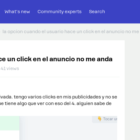
What's new
Community experts
Search
la opcion cuando el usuario hace un click en el anuncio no me
ce un click en el anuncio no me anda
41 views
vada. tengo varios clicks en mis publicidades y no se
e tiene algo que ver con eso del 4. alguien sabe de