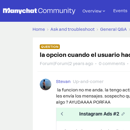
Events
Overview
Home
Ask and troubleshoot
General Q&A
QUESTION
la opcion cuando el usuario ha
Forum|Forum|2 years ago
0 comments
Stevan
Up-and-comer
la funcion no me anda. la tengo acti
les envía los mensajes. sospecho qu
algo ? AYUDAAAA PORFAA