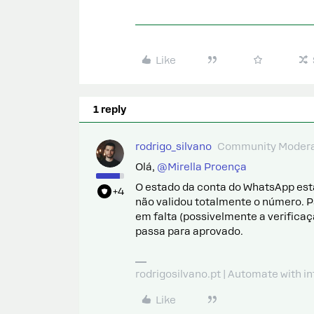
Like
1 reply
rodrigo_silvano
Community Modera
Olá, ​
@Mirella Proença
O estado da conta do WhatsApp está
+4
não validou totalmente o número. P
em falta (possivelmente a verificaç
passa para aprovado.
rodrigosilvano.pt | Automate with in
Like