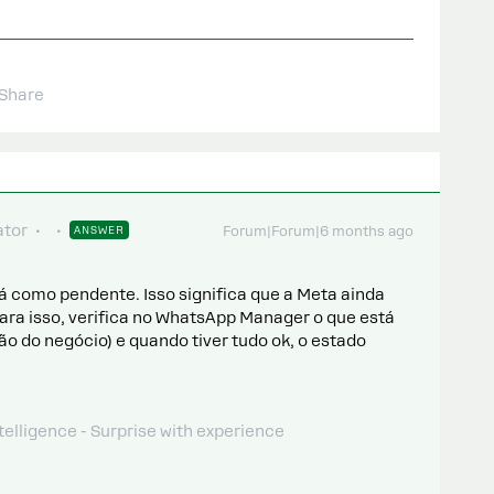
Share
tor
ANSWER
Forum|Forum|6 months ago
 como pendente. Isso significa que a Meta ainda
ara isso, verifica no WhatsApp Manager o que está
ão do negócio) e quando tiver tudo ok, o estado
telligence - Surprise with experience