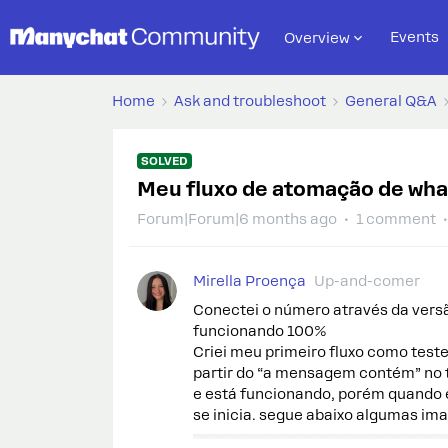
Events
Overview
Home
Ask and troubleshoot
General Q&A
SOLVED
Meu fluxo de atomação de what
Forum|Forum|6 months ago
1 comment
Mirella Proença
Up-and-comer
Conectei o número através da versã
funcionando 100%
Criei meu primeiro fluxo como test
partir do “a mensagem contém” no 
e está funcionando, porém quando 
se inicia. segue abaixo algumas im