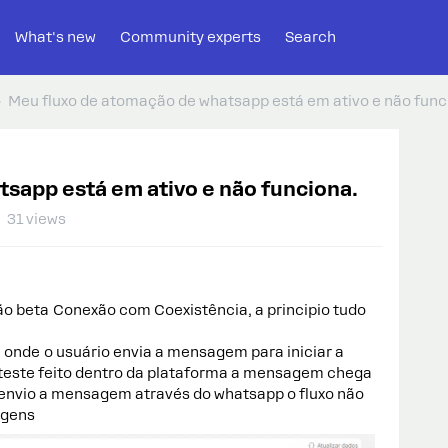
What's new
Community experts
Search
Meu fluxo de atomação de whatsapp está em ativo e não func
sapp está em ativo e não funciona.
31 views
o beta Conexão com Coexistência, a principio tudo
e onde o usuário envia a mensagem para iniciar a
teste feito dentro da plataforma a mensagem chega
envio a mensagem através do whatsapp o fluxo não
agens