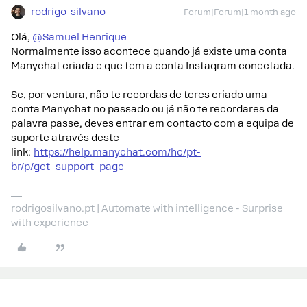
rodrigo_silvano
Forum|Forum|1 month ago
Olá, ​
@Samuel Henrique
Normalmente isso acontece quando já existe uma conta
Manychat criada e que tem a conta Instagram conectada.
Se, por ventura, não te recordas de teres criado uma
conta Manychat no passado ou já não te recordares da
palavra passe, deves entrar em contacto com a equipa de
suporte através deste
link:
https://help.manychat.com/hc/pt-
br/p/get_support_page
rodrigosilvano.pt | Automate with intelligence - Surprise
with experience