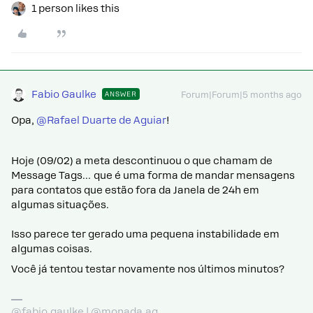
1 person likes this
Fabio Gaulke
ANSWER
Forum|Forum|5 months ago
Opa, ​
@Rafael Duarte de Aguiar
!
Hoje (09/02) a meta descontinuou o que chamam de
Message Tags… que é uma forma de mandar mensagens
para contatos que estão fora da Janela de 24h em
algumas situações.
Isso parece ter gerado uma pequena instabilidade em
algumas coisas.
Você já tentou testar novamente nos últimos minutos?
@fabio.gaulke | @monada.ag