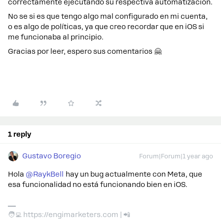
correctamente ejecutando su respectiva automatización.
No se si es que tengo algo mal configurado en mi cuenta,
o es algo de políticas, ya que creo recordar que en iOS si
me funcionaba al principio.
Gracias por leer, espero sus comentarios 🤗
1 reply
Gustavo Boregio
Forum|Forum|1 year ago
Hola ​
@RaykBell
hay un bug actualmente con Meta, que
esa funcionalidad no está funcionando bien en iOS.
🧑‍💻 https://engimarketers.com | 📲