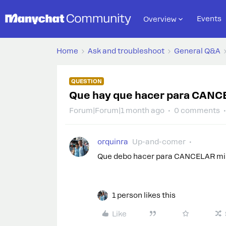
Events
Overview
Home
Ask and troubleshoot
General Q&A
QUESTION
Que hay que hacer para CANC
Forum|Forum|1 month ago
0 comments
orquinra
Up-and-comer
Que debo hacer para CANCELAR mi
1 person likes this
Like