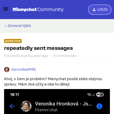
LOGIN
General Q&A
QUESTION
repeatedly sent messages
Forum|Forum|1 year ago
0 comments
VeronikaPMS
Ahoj, v čem je problém? Manychat posílá stále stejnou
zprávu. Mám dva účty a oba to dělají.