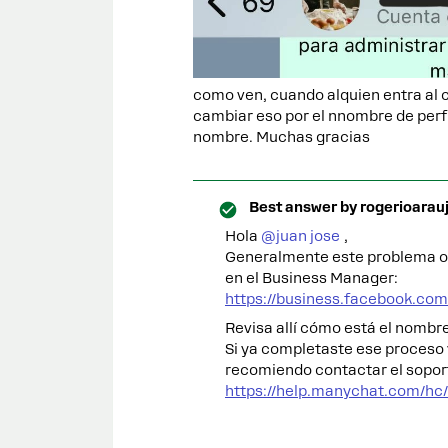
como ven, cuando alquien entra al c
cambiar eso por el nnombre de perfi
nombre. Muchas gracias
Best answer by
rogerioarau
Hola ​
@juan jose
,
Generalmente este problema oc
en el Business Manager:
https://business.facebook.co
Revisa allí cómo está el nombre
Si ya completaste ese proceso 
recomiendo contactar el sopo
https://help.manychat.com/hc