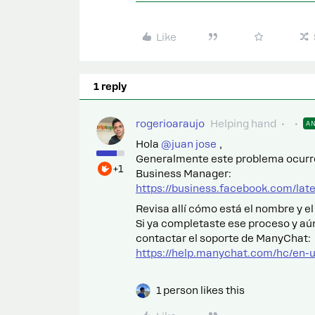
Like
1 reply
rogerioaraujo
Helping hand
A
Hola ​
@juan jose
,
Generalmente este problema ocurre 
+1
Business Manager:
https://business.facebook.com/la
Revisa allí cómo está el nombre y el
Si ya completaste ese proceso y aú
contactar el soporte de ManyChat:
https://help.manychat.com/hc/en-
1 person likes this