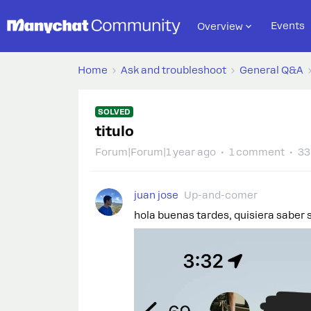
Events
Overview
Home
Ask and troubleshoot
General Q&A
SOLVED
titulo
Forum|Forum|1 year ago
1 comment
33
juan jose
Up-and-comer
hola buenas tardes, quisiera saber 