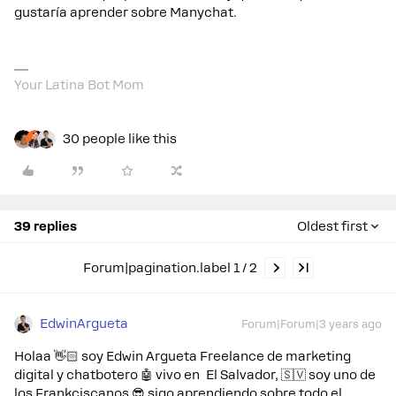
gustaría aprender sobre Manychat.
Your Latina Bot Mom
30 people like this
39 replies
Oldest first
Forum|pagination.label 1 / 2
EdwinArgueta
Forum|Forum|3 years ago
Holaa 👋🏻 soy Edwin Argueta Freelance de marketing
digital y chatbotero 🤖 vivo en El Salvador, 🇸🇻 soy uno de
los Frankciscanos 😎 sigo aprendiendo sobre todo el