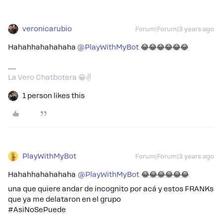
veronicarubio
Forum|Forum|3 years ago
Hahahhahahahaha
@PlayWithMyBot
😂😂😂😂😂😂
La Vero Chatbotera 😀✌️
1 person likes this
PlayWithMyBot
Forum|Forum|3 years ago
Hahahhahahahaha
@PlayWithMyBot
😂😂😂😂😂😂
una que quiere andar de incognito por acá y estos FRANKs
que ya me delataron en el grupo
#AsiNoSePuede