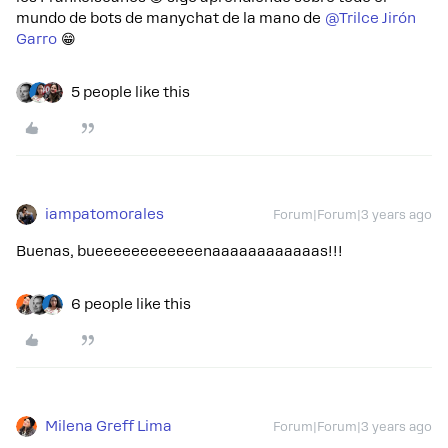
mundo de bots de manychat de la mano de
@Trilce Jirón
Garro
😁
5 people like this
iampatomorales
Forum|Forum|3 years ago
Buenas, bueeeeeeeeeeeenaaaaaaaaaaaas!!!
6 people like this
Milena Greff Lima
Forum|Forum|3 years ago