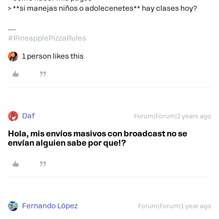
> **si manejas niños o adolecenetes** hay clases hoy?
#PineapplePizzaRules
1 person likes this
Daf
Forum|Forum|2 years ago
Hola, mis envíos masivos con broadcast no se
envían alguien sabe por que!?
Fernando López
Forum|Forum|1 year ago