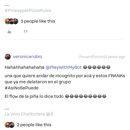
#PineapplePizzaRules
3 people like this
veronicarubio
Forum|Forum|3 years ago
Hahahhahahahaha
@PlayWithMyBot
😂😂😂😂😂😂
una que quiere andar de incognito por acá y estos FRANKs
que ya me delataron en el grupo
#AsiNoSePuede
El flow de la piña lo dice todo 😂😂😂😂😂😂😂😂😂
La Vero Chatbotera 😀✌️
2 people like this