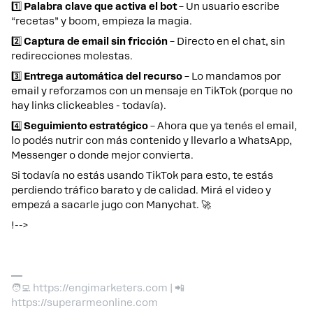
1️⃣
Palabra clave que activa el bot
– Un usuario escribe
“recetas” y boom, empieza la magia.
2️⃣
Captura de email sin fricción
– Directo en el chat, sin
redirecciones molestas.
3️⃣
Entrega automática del recurso
– Lo mandamos por
email y reforzamos con un mensaje en TikTok (porque no
hay links clickeables - todavía).
4️⃣
Seguimiento estratégico
– Ahora que ya tenés el email,
lo podés nutrir con más contenido y llevarlo a WhatsApp,
Messenger o donde mejor convierta.
Si todavía no estás usando TikTok para esto, te estás
perdiendo tráfico barato y de calidad. Mirá el video y
empezá a sacarle jugo con Manychat. 🚀
!-->
🧑‍💻 https://engimarketers.com | 📲
https://superarmeonline.com