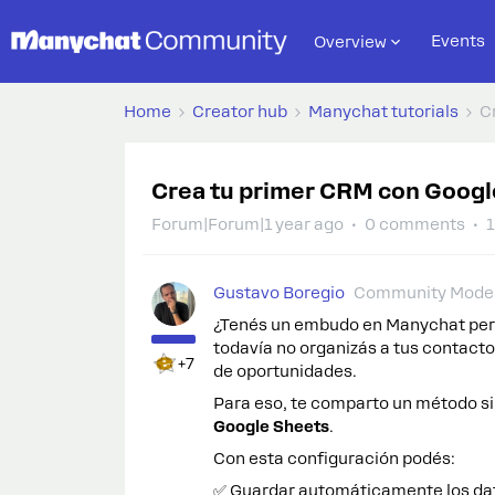
Events
Overview
Home
Creator hub
Manychat tutorials
C
Crea tu primer CRM con Google
Forum|Forum|1 year ago
0 comments
1
Gustavo Boregio
Community Moder
¿Tenés un embudo en Manychat pero
todavía no organizás a tus contact
+7
de oportunidades.
Para eso, te comparto un método s
Google Sheets
.
Con esta configuración podés:
✅ Guardar automáticamente los dat