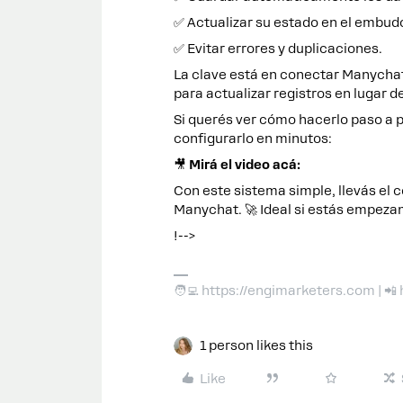
✅ Actualizar su estado en el embud
✅ Evitar errores y duplicaciones.
La clave está en conectar Manychat
para actualizar registros en lugar d
Si querés ver cómo hacerlo paso a 
configurarlo en minutos:
🎥
Mirá el video acá:
Con este sistema simple, llevás el 
Manychat. 🚀 Ideal si estás empeza
!-->
🧑‍💻 https://engimarketers.com | 
1 person likes this
Like