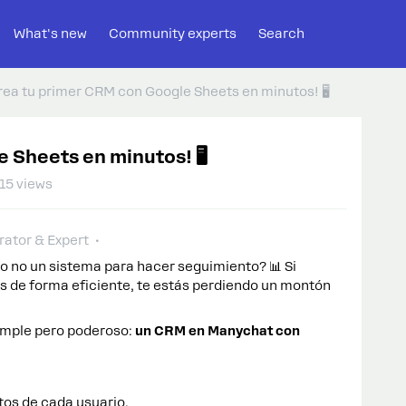
What's new
Community experts
Search
rea tu primer CRM con Google Sheets en minutos! 🖥️
 Sheets en minutos! 🖥️
15 views
ator & Expert
 no un sistema para hacer seguimiento? 📊 Si
os de forma eficiente, te estás perdiendo un montón
imple pero poderoso:
un CRM en Manychat con
os de cada usuario.