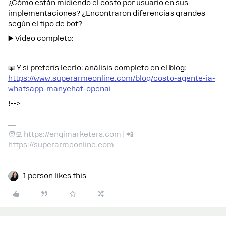
¿Cómo están midiendo el costo por usuario en sus
implementaciones? ¿Encontraron diferencias grandes
según el tipo de bot?
▶️ Video completo:
📖 Y si preferís leerlo: análisis completo en el blog:
https://www.superarmeonline.com/blog/costo-agente-ia-
whatsapp-manychat-openai
!-->
🧑‍💻 https://engimarketers.com | 📲
https://superarmeonline.com
1 person likes this