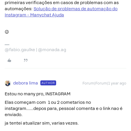
primeiras verificações em casos de problemas com as
automações:
Solução de problemas de automação do
Instagram – Manychat Ajuda
😉
@fabio.gaulke | @monada.ag
debora lima
AUTHOR
Forum|Forum|1 year ago
Estou no many pro, INSTAGRAM
Elas começam com 1 ou 2 cometarios no
instagram…...depos para, pessoal comenta e o link nao é
enviado.
ja tentei atualizar sim, varias vezes.