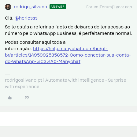
rodrigo_silvano
ANSWER
Forum|Forum|1 year ago
Olá, ​
@hericsss
Se te estás a referir ao facto de deixares de ter acesso ao
número pelo WhatsApp Business, é perfeitamente normal.
Podes consultar aqui toda a
informação:
https://help.manychat.com/hc/pt-
br/articles/14959925356572-Como-conectar-sua-conta-
do-WhatsApp-%C3%A0-Manychat
rodrigosilvano.pt | Automate with intelligence - Surprise
with experience