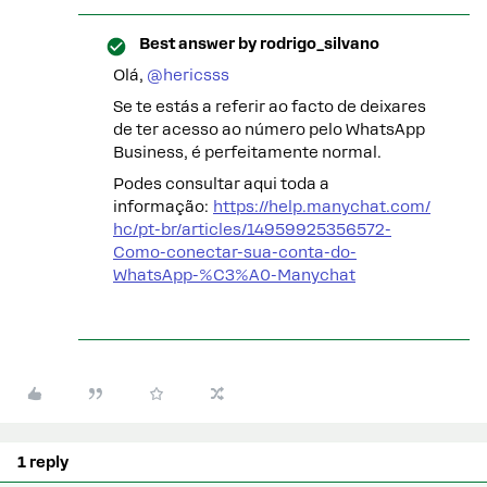
Best answer by
rodrigo_silvano
Olá, ​
@hericsss
Se te estás a referir ao facto de deixares
de ter acesso ao número pelo WhatsApp
Business, é perfeitamente normal.
Podes consultar aqui toda a
informação:
https://help.manychat.com/
hc/pt-br/articles/14959925356572-
Como-conectar-sua-conta-do-
WhatsApp-%C3%A0-Manychat
1 reply