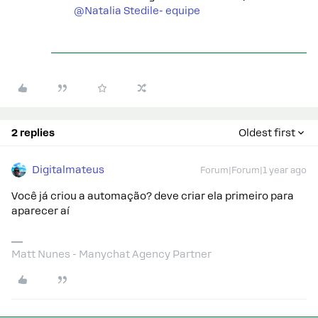
@Natalia Stedile- equipe
2 replies
Oldest first
Digitalmateus
Forum|Forum|1 year ago
Você já criou a automação? deve criar ela primeiro para
aparecer aí
Matt Nunes - Manychat Agency Partner