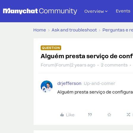
Events
Overview
Home
Ask and troubleshoot
Perguntas e r
QUESTION
Alguém presta serviço de conf
Forum|Forum|2 years ago
2 comments
drjefferson
Up-and-comer
Alguém presta serviço de configura
Like