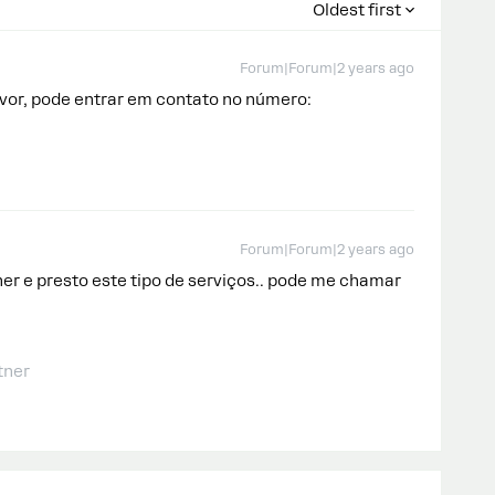
Oldest first
Forum|Forum|2 years ago
avor, pode entrar em contato no número:
Forum|Forum|2 years ago
r e presto este tipo de serviços.. pode me chamar
tner