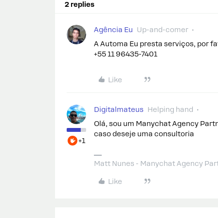
2 replies
Agência Eu
Up-and-comer
A Automa Eu presta serviços, por f
+55 11 96435-7401
Like
Digitalmateus
Helping hand
Olá, sou um Manychat Agency Partne
caso deseje uma consultoria
+1
Matt Nunes - Manychat Agency Par
Like