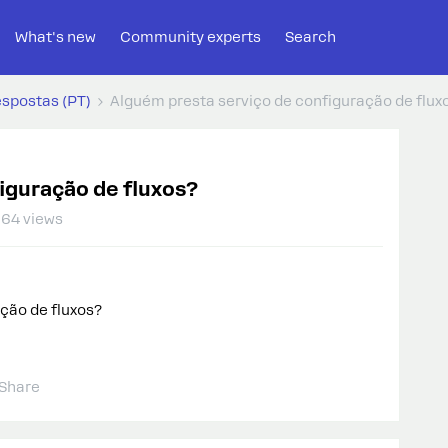
What's new
Community experts
Search
espostas (PT)
Alguém presta serviço de configuração de flux
iguração de fluxos?
64 views
ção de fluxos?
Share