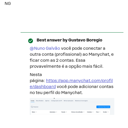
NG
Best answer by
Gustavo Boregio
@Nuno Galvão
você pode conectar a
outra conta (profissional) ao Manychat, e
ficar com as 2 contas. Essa
provavelmente é a opção mais fácil.
Nesta
página:
https://app.manychat.com/profil
e/dashboard
você pode adicionar contas
no teu perfil do Manychat.