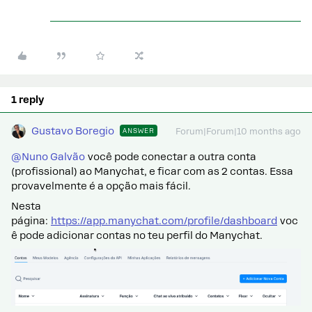
1 reply
Gustavo Boregio
ANSWER
Forum|Forum|10 months ago
@Nuno Galvão
você pode conectar a outra conta
(profissional) ao Manychat, e ficar com as 2 contas. Essa
provavelmente é a opção mais fácil.
Nesta
página:
https://app.manychat.com/profile/dashboard
voc
ê pode adicionar contas no teu perfil do Manychat.