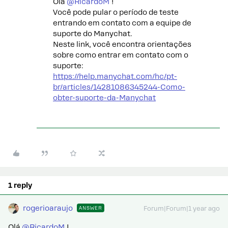
Olá ​
@RicardoM
!
Você pode pular o período de teste
entrando em contato com a equipe de
suporte do Manychat.
Neste link, você encontra orientações
sobre como entrar em contato com o
suporte:
https://help.manychat.com/hc/pt-
br/articles/14281086345244-Como-
obter-suporte-da-Manychat
1 reply
rogerioaraujo
ANSWER
Forum|Forum|1 year ago
Olá ​
@RicardoM
!