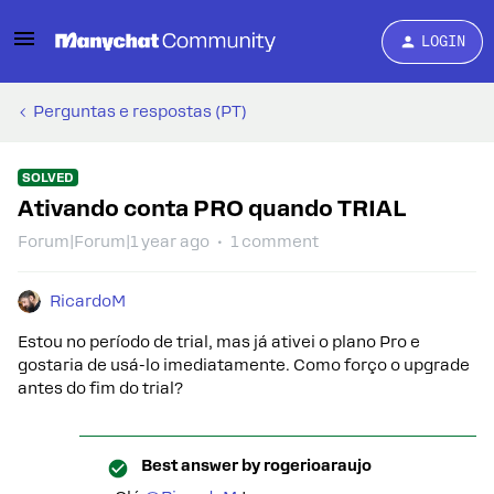
LOGIN
Perguntas e respostas (PT)
SOLVED
Ativando conta PRO quando TRIAL
Forum|Forum|1 year ago
1 comment
RicardoM
Estou no período de trial, mas já ativei o plano Pro e
gostaria de usá-lo imediatamente. Como forço o upgrade
antes do fim do trial?
Best answer by
rogerioaraujo