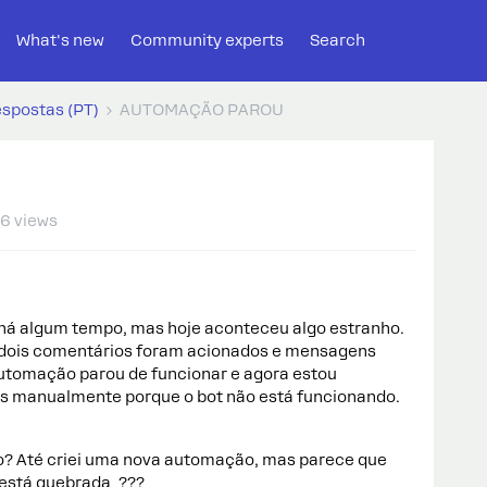
What's new
Community experts
Search
espostas (PT)
AUTOMAÇÃO PAROU
6 views
há algum tempo, mas hoje aconteceu algo estranho.
, dois comentários foram acionados e mensagens
automação parou de funcionar e agora estou
s manualmente porque o bot não está funcionando.
so? Até criei uma nova automação, mas parece que
 está quebrada ???