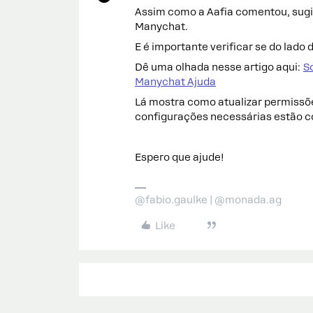
Assim como a Aafia comentou, sugir
Manychat.
E é importante verificar se do lad
Dê uma olhada nesse artigo aqui:
S
Manychat Ajuda
Lá mostra como atualizar permissõe
configurações necessárias estão c
Espero que ajude!
@fabio.gaulke | @monada.ag
Like