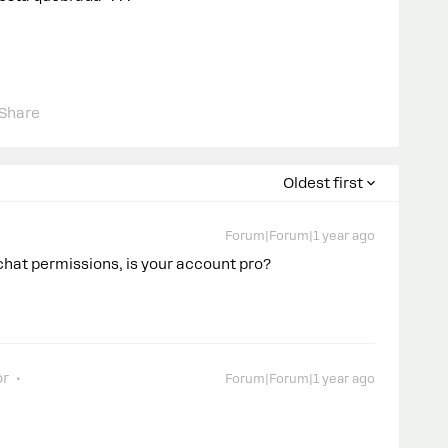
Share
Oldest first
Forum|Forum|1 year ago
hat permissions, is your account pro?
or
Forum|Forum|1 year ago