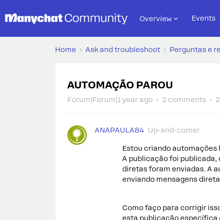
Events
Overview
Home
Ask and troubleshoot
Perguntas e r
AUTOMAÇÃO PAROU
Forum|Forum|1 year ago
2 comments
2
ANAPAULA84
Up-and-comer
Estou criando automações 
A publicação foi publicada
diretas foram enviadas. A 
enviando mensagens direta
Como faço para corrigir is
esta publicação específica