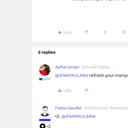
Like
2 replies
Aafia Umair
Smooth talker
@ANAPAULA84
refresh your manyc
Like
Fabio Gaulke
Community Moderat
Oi, ​
@ANAPAULA84
!
+3