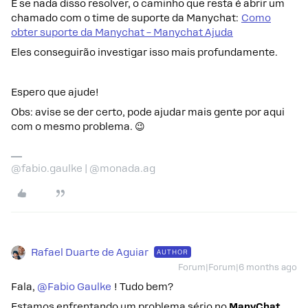
E se nada disso resolver, o caminho que resta é abrir um
chamado com o time de suporte da Manychat:
Como
obter suporte da Manychat – Manychat Ajuda
Eles conseguirão investigar isso mais profundamente.
Espero que ajude!
Obs: avise se der certo, pode ajudar mais gente por aqui
com o mesmo problema. 😉
@fabio.gaulke | @monada.ag
Rafael Duarte de Aguiar
AUTHOR
Forum|Forum|6 months ago
Fala, ​
@Fabio Gaulke
! Tudo bem?
Estamos enfrentando um problema sério no
ManyChat