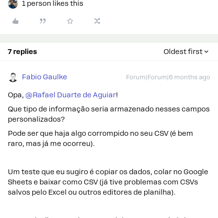
1 person likes this
7 replies
Oldest first
Fabio Gaulke
Forum|Forum|6 months ago
Opa, ​
@Rafael Duarte de Aguiar
!
Que tipo de informação seria armazenado nesses campos
personalizados?
Pode ser que haja algo corrompido no seu CSV (é bem
raro, mas já me ocorreu).
Um teste que eu sugiro é copiar os dados, colar no Google
Sheets e baixar como CSV (já tive problemas com CSVs
salvos pelo Excel ou outros editores de planilha).