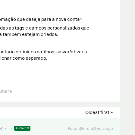
tomação que deseja para a nova conta?
das as tags e campos personalizados que
os também estejam criados.
staria definir os gatilhos, salvar/ativar a
cionar como esperado.
Share
Oldest first
or
ANSWER
Forum|Forum|1 year ago