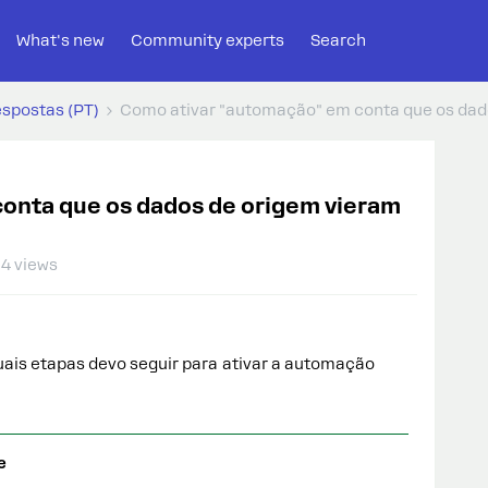
What's new
Community experts
Search
espostas (PT)
Como ativar "automação" em conta que os dado
onta que os dados de origem vieram
4 views
uais etapas devo seguir para ativar a automação
e