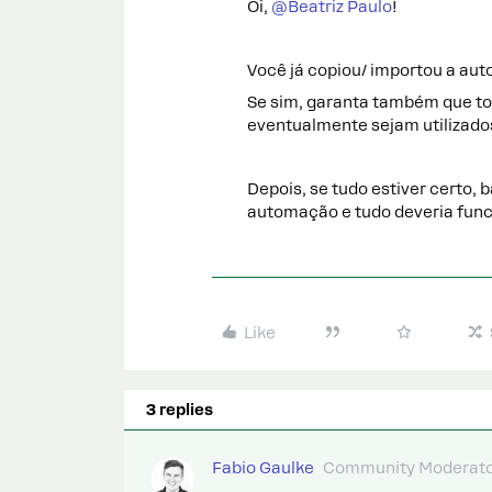
Oi, ​
@Beatriz Paulo
!
Você já copiou/ importou a au
Se sim, garanta também que to
eventualmente sejam utilizad
Depois, se tudo estiver certo, ba
automação e tudo deveria fun
Like
3 replies
Fabio Gaulke
Community Moderat