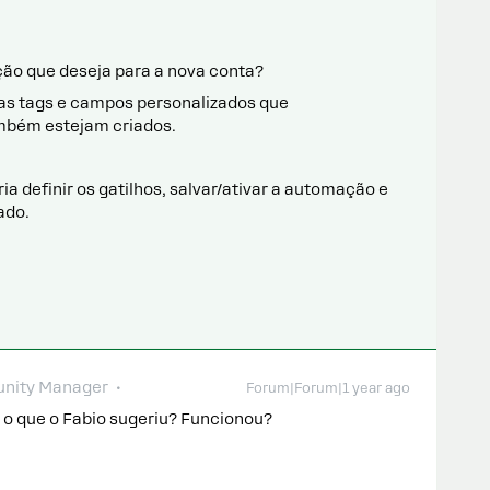
ção que deseja para a nova conta?
as tags e campos personalizados que
mbém estejam criados.
ria definir os gatilhos, salvar/ativar a automação e
ado.
nity Manager
Forum|Forum|1 year ago
 o que o Fabio sugeriu? Funcionou?