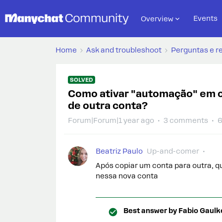
Events
Overview
Home
Ask and troubleshoot
Perguntas e r
SOLVED
Como ativar "automação" em c
de outra conta?
Forum|Forum|1 year ago
3 comments
6
Beatriz Paulo
Up-and-comer
Após copiar um conta para outra, q
nessa nova conta
Best answer by
Fabio Gaulk