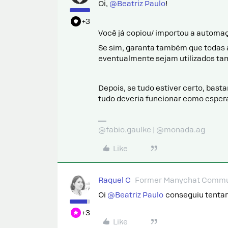
Oi, ​
@Beatriz Paulo
!
+3
Você já copiou/ importou a automa
Se sim, garanta também que todas 
eventualmente sejam utilizados ta
Depois, se tudo estiver certo, basta
tudo deveria funcionar como esper
@fabio.gaulke | @monada.ag
Like
Raquel C
Former Manychat Commu
Oi ​
@Beatriz Paulo
conseguiu tentar
+3
Like