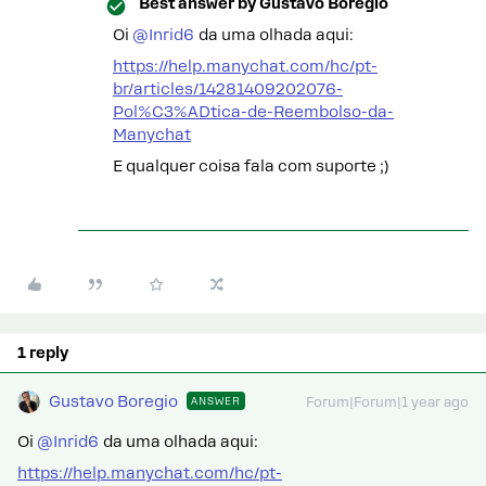
Best answer by
Gustavo Boregio
Oi ​
@Inrid6
da uma olhada aqui:
https://help.manychat.com/hc/pt-
br/articles/14281409202076-
Pol%C3%ADtica-de-Reembolso-da-
Manychat
E qualquer coisa fala com suporte ;)
1 reply
Gustavo Boregio
ANSWER
Forum|Forum|1 year ago
Oi ​
@Inrid6
da uma olhada aqui:
https://help.manychat.com/hc/pt-