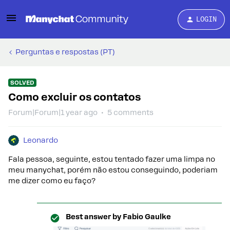
LOGIN
Perguntas e respostas (PT)
SOLVED
Como excluir os contatos
Forum|Forum|1 year ago
5 comments
Leonardo
Fala pessoa, seguinte, estou tentado fazer uma limpa no
meu manychat, porém não estou conseguindo, poderiam
me dizer como eu faço?
Best answer by
Fabio Gaulke