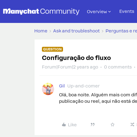
Events
Overview
Home
Ask and troubleshoot
Perguntas e r
QUESTION
Configuração do fluxo
Forum|Forum|2 years ago
0 comments
Gil
Up-and-comer
Olá, boa noite. Alguém mais com dif
publicação ou reel, aqui não está d
Like