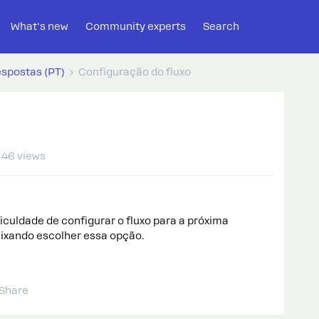
What's new
Community experts
Search
espostas (PT)
Configuração do fluxo
46 views
iculdade de configurar o fluxo para a próxima
eixando escolher essa opção.
Share