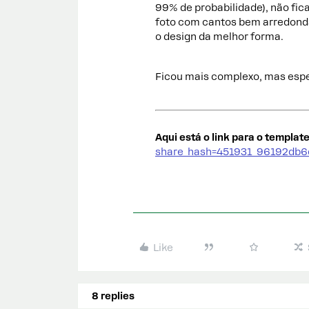
99% de probabilidade), não fi
foto com cantos bem arredond
o design da melhor forma.
Ficou mais complexo, mas espe
Aqui está o link para o template
share_hash=451931_96192db
Like
8 replies