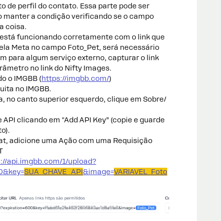
 de perfil do contato. Essa parte pode ser
io manter a condição verificando se o campo
a coisa.
está funcionando corretamente com o link que
ela Meta no campo Foto_Pet, será necessário
 para algum serviço externo, capturar o link
âmetro no link do Nifty Images.
do o IMGBB (
https://imgbb.com/
)
uita no IMGBB.
a, no canto superior esquerdo, clique em Sobre/
API clicando em "Add API Key” (copie e guarde
o).
at, adicione uma Ação com uma Requisição
T
s://api.imgbb.com/1/upload?
00&key=
SUA_CHAVE_API
&image=
VARIAVEL_Foto