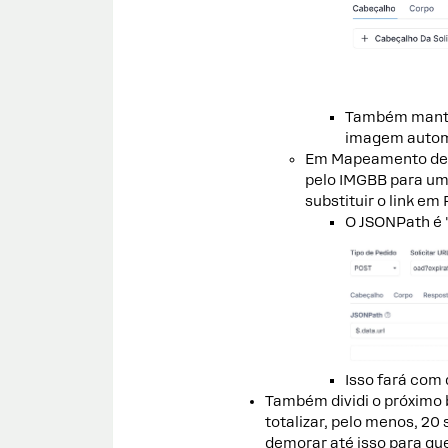
Também mantiv
imagem automa
Em Mapeamento de r
pelo IMGBB para um
substituir o link em
O JSONPath é "
Isso fará com 
Também dividi o próximo b
totalizar, pelo menos, 2
demorar até isso para qu