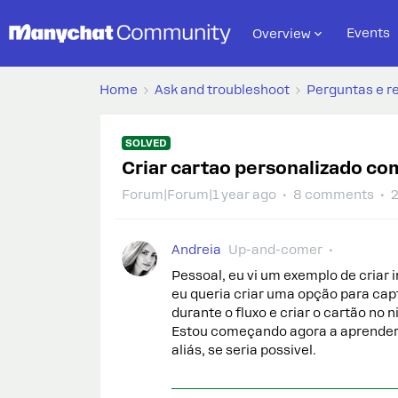
Events
Overview
Home
Ask and troubleshoot
Perguntas e r
SOLVED
Criar cartao personalizado co
Forum|Forum|1 year ago
8 comments
2
Andreia
Up-and-comer
Pessoal, eu vi um exemplo de criar 
eu queria criar uma opção para cap
durante o fluxo e criar o cartão no n
Estou começando agora a aprender a
aliás, se seria possivel.