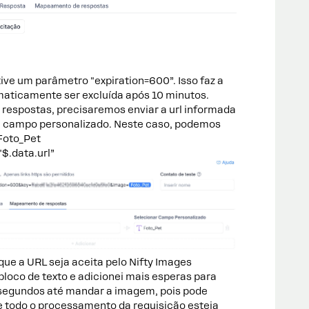
e um parâmetro "expiration=600”. Isso faz a
ticamente ser excluída após 10 minutos.
espostas, precisaremos enviar a url informada
 campo personalizado. Neste caso, podemos
 Foto_Pet
$.data.url”
que a URL seja aceita pelo Nifty Images
loco de texto e adicionei mais esperas para
0 segundos até mandar a imagem, pois pode
e todo o processamento da requisição esteja