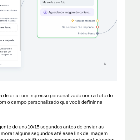
a de criar um ingresso personalizado com a foto do
l com o campo personalizado que você definir na
igente de uns 10/15 segundos antes de enviar as
demorar alguns segundos até esse link de imagem
rros em que o Nifty crie a imagem antes do link estar