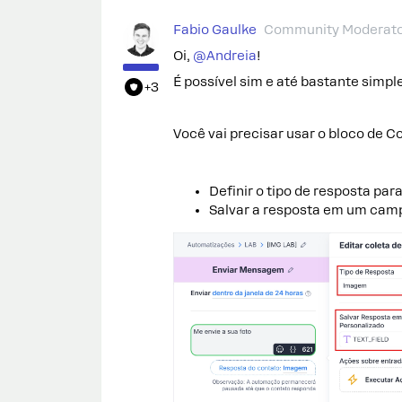
Fabio Gaulke
Community Moderat
Oi, ​
@Andreia
!
É possível sim e até bastante simp
+3
Você vai precisar usar o bloco de C
Definir o tipo de resposta par
Salvar a resposta em um camp