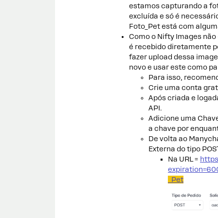
estamos capturando a foto
excluída e só é necessár
Foto_Pet está com algum
Como o Nifty Images não 
é recebido diretamente p
fazer upload dessa imagem
novo e usar este como par
Para isso, recomen
Crie uma conta grat
Após criada e logad
API.
Adicione uma Chave 
a chave por enquant
De volta ao Manych
Externa do tipo POS
Na URL =
http
expiration=6
_Pet