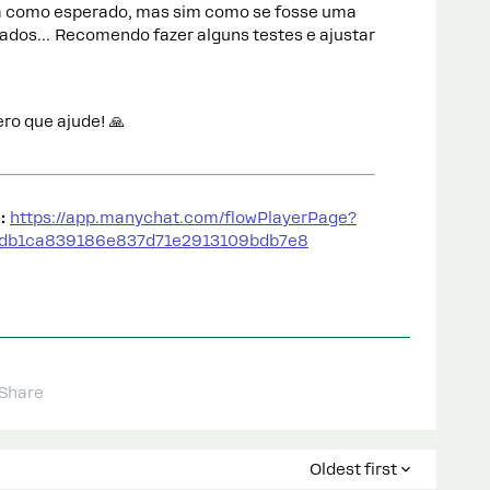
ca como esperado, mas sim como se fosse uma
ados… Recomendo fazer alguns testes e ajustar
ro que ajude! 🙏
:
https://app.manychat.com/flowPlayerPage?
6db1ca839186e837d71e2913109bdb7e8
Share
Oldest first