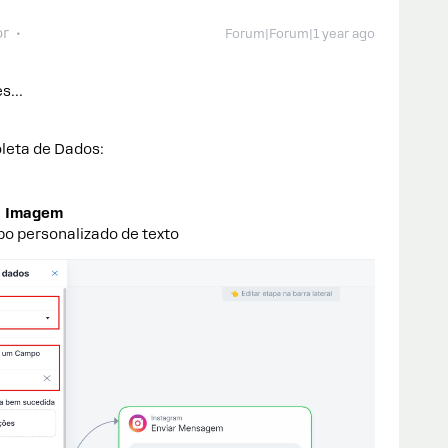
or
Forum|Forum|1 year ago
les…
oleta de Dados:
a
Imagem
o personalizado de texto