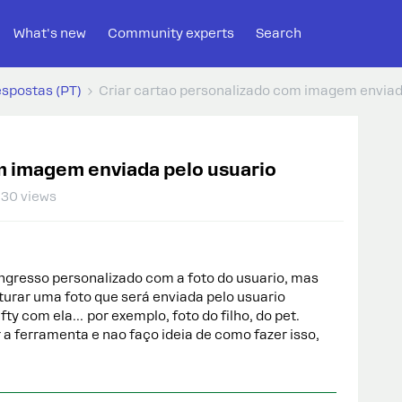
What's new
Community experts
Search
espostas (PT)
Criar cartao personalizado com imagem enviad
m imagem enviada pelo usuario
30 views
ingresso personalizado com a foto do usuario, mas
turar uma foto que será enviada pelo usuario
ifty com ela… por exemplo, foto do filho, do pet.
 ferramenta e nao faço ideia de como fazer isso,