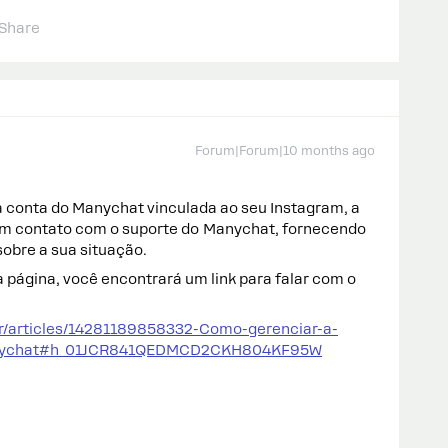
Share
Forum|Forum|10 months ago
conta do Manychat vinculada ao seu Instagram, a
em contato com o suporte do Manychat, fornecendo
obre a sua situação.
da página, você encontrará um link para falar com o
br/articles/14281189858332-Como-gerenciar-a-
Manychat#h_01JCR841QEDMCD2CKH804KF95W