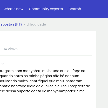
What's new
Community experts
Search
espostas (PT)
dificuldade
14 views
er
stagram com manychat, mais tudo que eu faço da
 quando entro na minha página não há nenhum
quisando muito identifiquei que meu Instagram
at e não faço ideia de qual seja eu sou proprietário
 ele dessa suporta conta do manychat poderia me