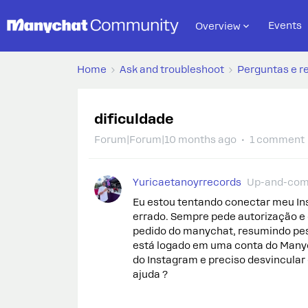
Events
Overview
Home
Ask and troubleshoot
Perguntas e r
dificuldade
Forum|Forum|10 months ago
1 comment
Yuricaetanoyrrecords
Up-and-com
Eu estou tentando conectar meu In
errado. Sempre pede autorização e
pedido do manychat, resumindo pes
está logado em uma conta do Manych
do Instagram e preciso desvincular
ajuda ?