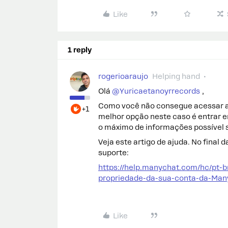
Like
1 reply
rogerioaraujo
Helping hand
Olá ​
@Yuricaetanoyrrecords
,
Como você não consegue acessar a 
+1
melhor opção neste caso é entrar 
o máximo de informações possível s
Veja este artigo de ajuda. No final 
suporte:
https://help.manychat.com/hc/pt-
propriedade-da-sua-conta-da-
Like