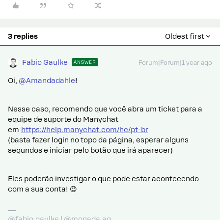
3 replies
Oldest first
Fabio Gaulke
ANSWER
Forum|Forum|1 year ago
Oi,
@Amandadahle
!
Nesse caso, recomendo que você abra um ticket para a
equipe de suporte do Manychat
em
https://help.manychat.com/hc/pt-br
(basta fazer login no topo da página, esperar alguns
segundos e iniciar pelo botão que irá aparecer)
Eles poderão investigar o que pode estar acontecendo
com a sua conta! 😉
@fabio.gaulke | @monada.ag