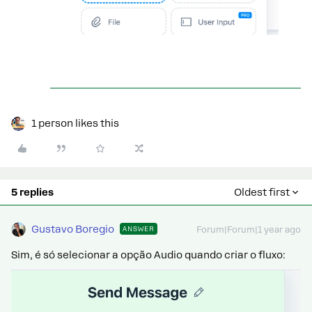
1 person likes this
5 replies
Oldest first
Gustavo Boregio
ANSWER
Forum|Forum|1 year ago
Sim, é só selecionar a opção Audio quando criar o fluxo: