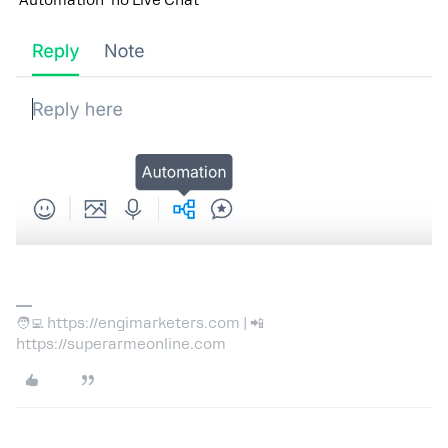
‘Automation’ no Live Chat
🧑‍💻 https://engimarketers.com | 📲
https://superarmeonline.com