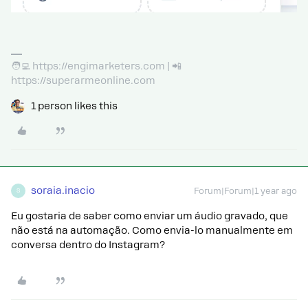
🧑‍💻 https://engimarketers.com | 📲
https://superarmeonline.com
1 person likes this
soraia.inacio
Forum|Forum|1 year ago
S
Eu gostaria de saber como enviar um áudio gravado, que
não está na automação. Como envia-lo manualmente em
conversa dentro do Instagram?