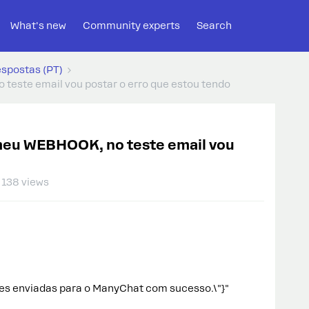
What's new
Community experts
Search
espostas (PT)
este email vou postar o erro que estou tendo
meu WEBHOOK, no teste email vou
138 views
es enviadas para o ManyChat com sucesso.\"}"