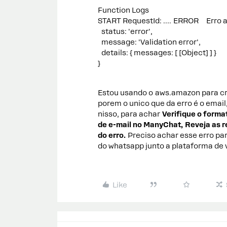
Function Logs
START RequestId: …. ERROR Erro ao
status: 'error',
message: 'Validation error',
details: { messages: [ [Object] ] }
}
Estou usando o aws.amazon para cr
porem o unico que da erro é o emai
nisso, para achar
Verifique o forma
de e-mail no ManyChat,
Reveja as r
do erro.
Preciso achar esse erro pa
do whatsapp junto a plataforma de
Like