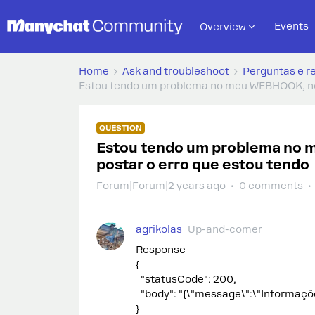
Events
Overview
Home
Ask and troubleshoot
Perguntas e r
Estou tendo um problema no meu WEBHOOK, no t
QUESTION
Estou tendo um problema no 
postar o erro que estou tendo
Forum|Forum|2 years ago
0 comments
agrikolas
Up-and-comer
Response
{
"statusCode": 200,
"body": "{\"message\":\"Informaçõ
}