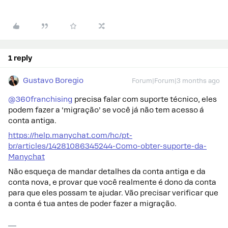
1 reply
Gustavo Boregio
Forum|Forum|3 months ago
@360franchising
precisa falar com suporte técnico, eles
podem fazer a ‘migração’ se você já não tem acesso á
conta antiga.
https://help.manychat.com/hc/pt-
br/articles/14281086345244-Como-obter-suporte-da-
Manychat
Não esqueça de mandar detalhes da conta antiga e da
conta nova, e provar que você realmente é dono da conta
para que eles possam te ajudar. Vão precisar verificar que
a conta é tua antes de poder fazer a migração.