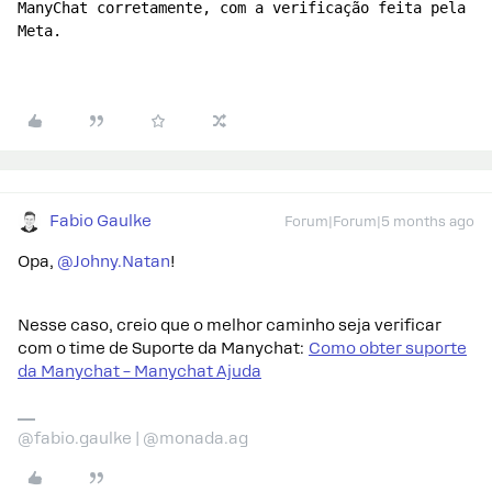
ManyChat corretamente, com a verificação feita pela 
Meta.
Fabio Gaulke
Forum|Forum|5 months ago
Opa, ​
@Johny.Natan
!
Nesse caso, creio que o melhor caminho seja verificar
com o time de Suporte da Manychat:
Como obter suporte
da Manychat – Manychat Ajuda
@fabio.gaulke | @monada.ag