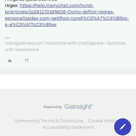
regas:
https://help.manychat.com/hc/pt-
br/articles/14281170185628-Como-definir-regras-
personalizadas-com-gatilhos-condi%C3%A7%C3%B5es-
e-a%C3%A7%C3%B5es
rodrigosilvano.pt | Automate with intelligence - Surprise
with experience
Community Terms & Conditions
Cookie settings
Accessibility statement