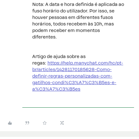
Nota: A data e hora definida é aplicada ao
fuso horário do utilizador. Por isso, se
houver pessoas em diferentes fusos
horários, todos recebem às 10h, mas
podem receber em momentos
diferentes.
Artigo de ajuda sobre as
regas:
https://help.manychat.com/hc/pt-
br/articles/14281170185628-Como-
definir-regras-personalizadas-com-
gatilhos-condi%C3%A7%C3%B5es-e-
a%C3%A7%C3%B5es