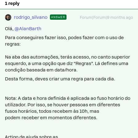
1 reply
rodrigo_silvano
ANSWER
Forum|Forum|9 months ago
Olá, ​
@AlanBarth
Para conseguires fazer isso, podes fazer com o uso de
regras:
Na aba das automações, terás acesso, no canto superior
esquerdo, a uma opção que diz “Regras”. Lá defines uma
condição baseada em data/hora.
Desta forma, deves criar uma regra para cada dia.
Nota: A data e hora definida é aplicada ao fuso horário do
utilizador. Por isso, se houver pessoas em diferentes
fusos horários, todos recebem às 10h, mas
podem receber em momentos diferentes.
Artigo de ajuda sobre as