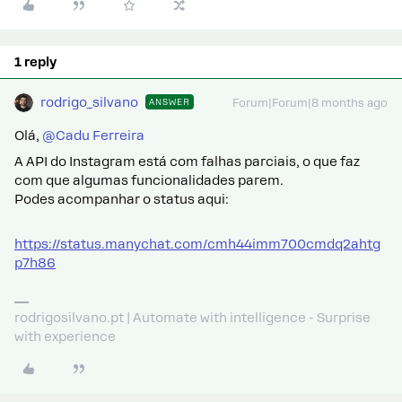
1 reply
rodrigo_silvano
ANSWER
Forum|Forum|8 months ago
Olá, ​
@Cadu Ferreira
A API do Instagram está com falhas parciais, o que faz
com que algumas funcionalidades parem.
Podes acompanhar o status aqui:
https://status.manychat.com/cmh44imm700cmdq2ahtg
p7h86
rodrigosilvano.pt | Automate with intelligence - Surprise
with experience