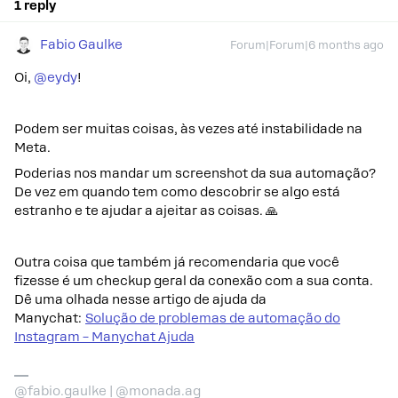
1 reply
Fabio Gaulke
Forum|Forum|6 months ago
Oi, ​
@eydy
!
Podem ser muitas coisas, às vezes até instabilidade na
Meta.
Poderias nos mandar um screenshot da sua automação?
De vez em quando tem como descobrir se algo está
estranho e te ajudar a ajeitar as coisas. 🙏
Outra coisa que também já recomendaria que você
fizesse é um checkup geral da conexão com a sua conta.
Dê uma olhada nesse artigo de ajuda da
Manychat:
Solução de problemas de automação do
Instagram – Manychat Ajuda
@fabio.gaulke | @monada.ag