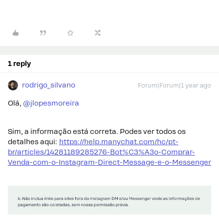
1 reply
rodrigo_silvano
Forum|Forum|1 year ago
Olá, ​
@jlopesmoreira
Sim, a informação está correta. Podes ver todos os
detalhes aqui:
https://help.manychat.com/hc/pt-
br/articles/14281189285276-Bot%C3%A3o-Comprar-
Venda-com-o-Instagram-Direct-Message-e-o-Messenger