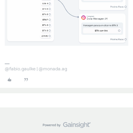
@fabio.gaulke | @monada.ag