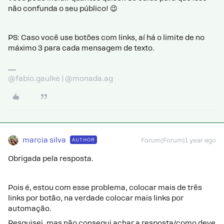
não confunda o seu público! 😉
PS: Caso você use botões com links, aí há o limite de no
máximo 3 para cada mensagem de texto.
@fabio.gaulke | @monada.ag
marcia silva
AUTHOR
Forum|Forum|1 year ago
Obrigada pela resposta.
Pois é, estou com esse problema, colocar mais de três
links por botão, na verdade colocar mais links por
automação.
Pesquisei, mas não consegui achar a resposta/como deve