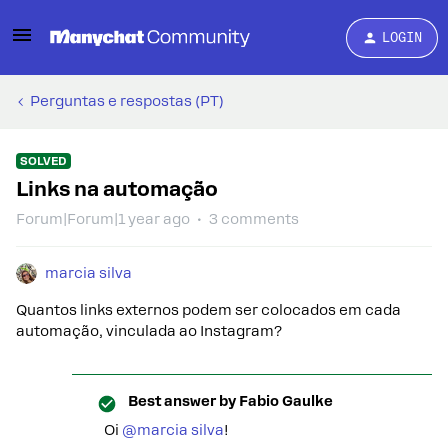
LOGIN
Perguntas e respostas (PT)
SOLVED
Links na automação
Forum|Forum|1 year ago
3 comments
marcia silva
Quantos links externos podem ser colocados em cada
automação, vinculada ao Instagram?
Best answer by
Fabio Gaulke
Oi
@marcia silva
!