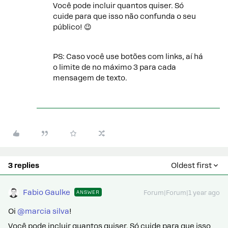
Você pode incluir quantos quiser. Só
cuide para que isso não confunda o seu
público! 😉
PS: Caso você use botões com links, aí há
o limite de no máximo 3 para cada
mensagem de texto.
3 replies
Oldest first
Fabio Gaulke
ANSWER
Forum|Forum|1 year ago
Oi
@marcia silva
!
Você pode incluir quantos quiser. Só cuide para que isso