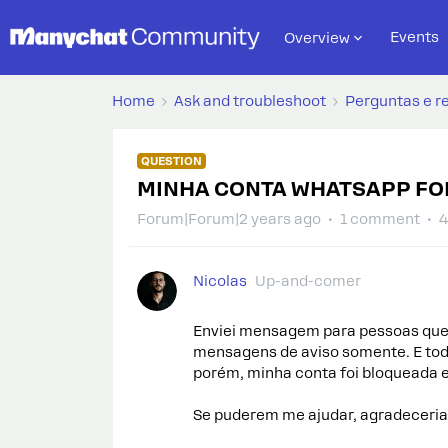
Events
Overview
Home
Ask and troubleshoot
Perguntas e r
QUESTION
MINHA CONTA WHATSAPP FO
Forum|Forum|2 years ago
1 comment
4
Nicolas
Up-and-comer
Enviei mensagem para pessoas qu
mensagens de aviso somente. E to
porém, minha conta foi bloqueada e
Se puderem me ajudar, agradeceria