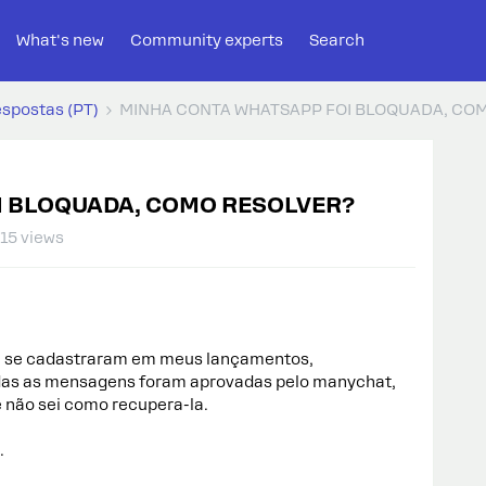
What's new
Community experts
Search
espostas (PT)
MINHA CONTA WHATSAPP FOI BLOQUADA, CO
I BLOQUADA, COMO RESOLVER?
15 views
e se cadastraram em meus lançamentos,
das as mensagens foram aprovadas pelo manychat,
 não sei como recupera-la.
.