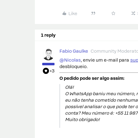
Like
1 reply
Fabio Gaulke
Community Moderat
@Nicolas
, envie um e-mail para
su
desbloqueio.
+3
O pedido pode ser algo assim:
Olá!
O WhatsApp baniu meu número, ma
eu não tenha cometido nenhuma p
possível analisar o que pode ter o
conta? Meu número é: +55 11 98
Muito obrigado!