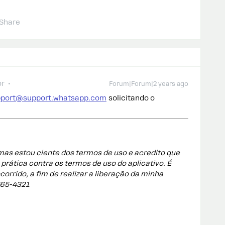
Share
or
Forum|Forum|2 years ago
pport@support.whatsapp.com
solicitando o
s estou ciente dos termos de uso e acredito que
rática contra os termos de uso do aplicativo. É
corrido, a fim de realizar a liberação da minha
765-4321